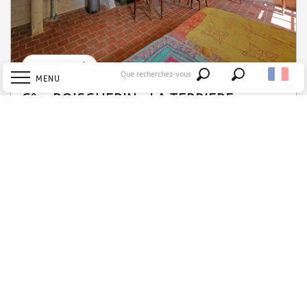
APPELER
Que recherchez-vous
MENU
Recherche
Gîte BOISGUERIN - LA TERRIERE
Accueil
Souvigné
Explorer
Découvrir
Séjourner