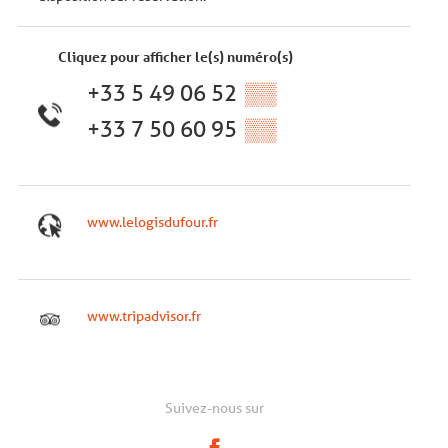
Cliquez pour afficher le(s) numéro(s)
+33 5 49 06 52
▒▒
+33 7 50 60 95
▒▒
www.lelogisdufour.fr
www.tripadvisor.fr
Suivez-nous sur