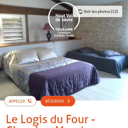
Aller
au
Voir les photos (12)
contenu
principal
APPELER
RÉSERVER
Le Logis du Four -