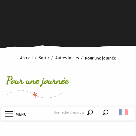
Accueil
Sortir
Autres loisirs
Pour une journée
Pour une journée
Que recherchez-vous
MENU
Recherche
Il y a tant de choses à faire et à découvrir en Haut Val de
Sèvre… Une journée passe vite, surtout quand elle est
riche de belles découvertes !
Accueil