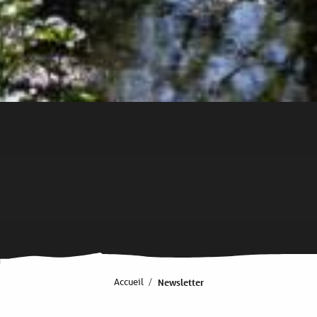
Accueil
Newsletter