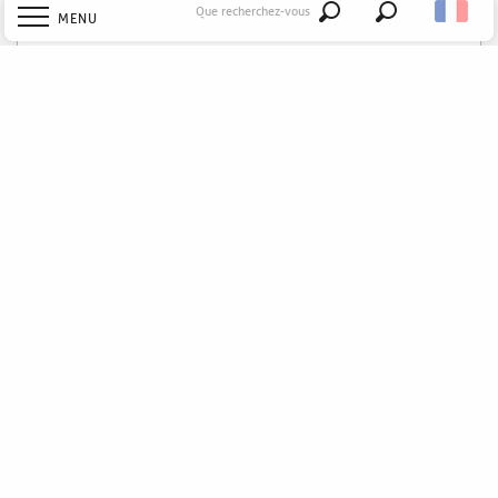
RÉSERVER
Que recherchez-vous
MENU
Recherche
Gîte Roger - Domaine Saule des Bois
Accueil
Souvigné
Explorer
Découvrir
Séjourner
Sortir
APPELER
RÉSERVER