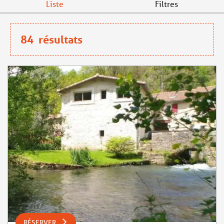
Liste
Filtres
84
résultats
RÉSERVER