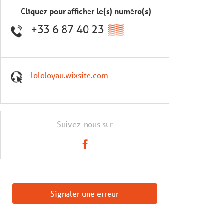
Cliquez pour afficher le(s) numéro(s)
+33 6 87 40 23
▒▒
lololoyau.wixsite.com
Suivez-nous sur
Signaler une erreur