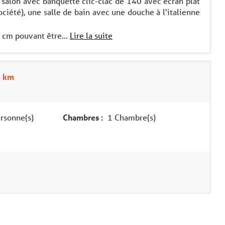
in salon avec banquette clic-clac de 140 avec écran plat
ociété), une salle de bain avec une douche à l'italienne
 cm pouvant être...
Lire la suite
5 km
rsonne(s)
Chambres :
1 Chambre(s)
2