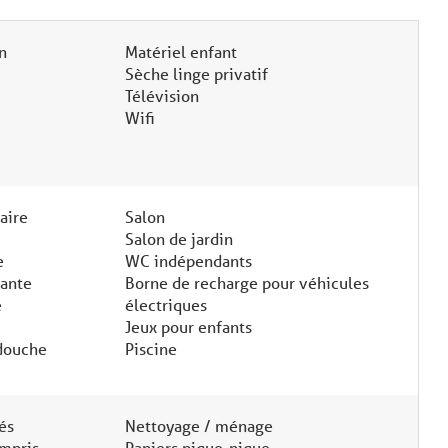
n
Matériel enfant
Sèche linge privatif
Télévision
Wifi
aire
Salon
Salon de jardin
e
WC indépendants
dante
Borne de recharge pour véhicules
e
électriques
Jeux pour enfants
 douche
Piscine
és
Nettoyage / ménage
ompris
Paniers pique-nique