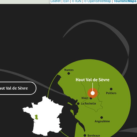
Leaflet
|
Esri
|
© IGN
|
© OpenStreetMap
|
TouristicMaps
t Val de Sèvre