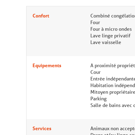
Confort
Combiné congélatio
Four
Four à micro ondes
Lave linge privatif
Lave vaisselle
Equipements
A proximité propriét
Cour
Entrée indépendant
Habitation indépen
Mitoyen propriétair
Parking
Salle de bains avec
Services
Animaux non accept
Draps et/ou linge c