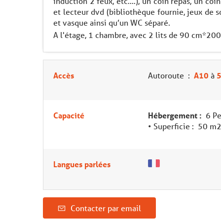
induction 2 feux, etc.…), un coin repas, un co
et lecteur dvd (bibliothèque fournie, jeux de s
et vasque ainsi qu’un WC séparé.
A l'étage, 1 chambre, avec 2 lits de 90 cm*200
Accès
Autoroute
:
A10
à
Capacité
Hébergement :
6 Pe
• Superficie :
50 m
Langues parlées
Contacter par email