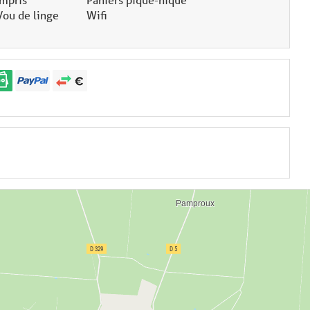
/ou de linge
Wifi