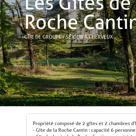
Les Gîtes de 
Roche Canti
GÎTE DE GROUPE / SÉJOUR
À CHERVEUX
Propriété composé de 2 gîtes et 2 chambres d'
- Gîte de la Roche Cantin : capacité 6 personne