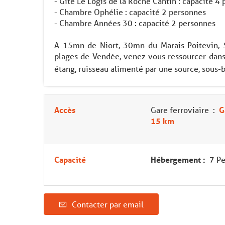
- Gîte Le Logis de la Roche Cantin : capacité 4
- Chambre Ophélie : capacité 2 personnes
- Chambre Années 30 : capacité 2 personnes
A 15mn de Niort, 30mn du Marais Poitevin,
plages de Vendée, venez vous ressourcer dan
étang, ruisseau alimenté par une source, sous-b
Accès
Gare ferroviaire
:
G
15 km
Capacité
Hébergement :
7 Pe
Contacter par email