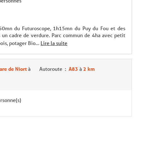
 personnes
 50mn du Futuroscope, 1h15mn du Puy du Fou et des
s un cadre de verdure. Parc commun de 4ha avec petit
ois, potager Bio...
Lire la suite
are de Niort
à
Autoroute
:
A83
à
2 km
rsonne(s)