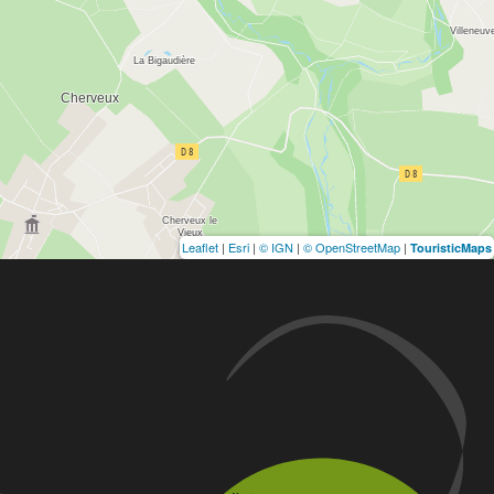
Leaflet
|
Esri
|
© IGN
|
© OpenStreetMap
|
TouristicMaps