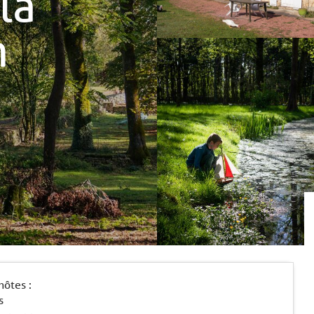
la
n
hôtes :
s