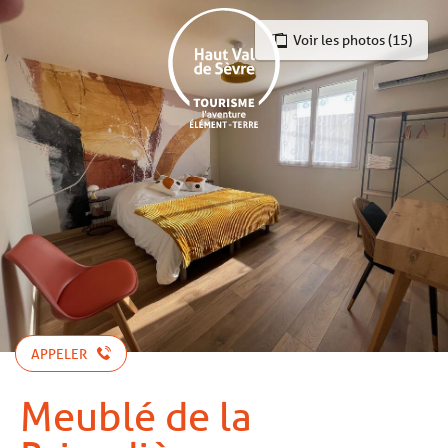
Aller
au
Voir les photos (15)
contenu
principal
APPELER
Meublé de la