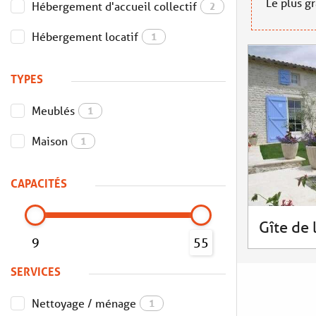
Le plus g
Hébergement d'accueil collectif
2
Hébergement locatif
1
TYPES
Meublés
1
Maison
1
CAPACITÉS
Gîte de 
9
55
SERVICES
Nettoyage / ménage
1