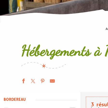
A
Hébergements à
BORDEREAU
3
résu