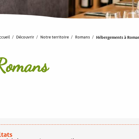
ccueil
Découvrir
Notre territoire
Romans
Hébergements à Roma
 Romans
ltats