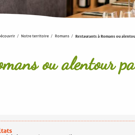
écouvrir
Notre territoire
Romans
Restaurants à Romans ou alentou
omans ou alentour pa
ltats