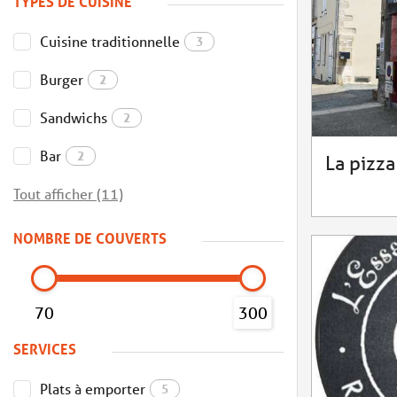
TYPES DE CUISINE
Cuisine traditionnelle
3
Burger
2
Sandwichs
2
Bar
2
La pizza
Tout afficher (11)
NOMBRE DE COUVERTS
70
300
SERVICES
Plats à emporter
5