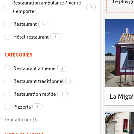
Le plus g
Restauration ambulante / Vente
2
à emporter
Restaurant
6
Hôtel restaurant
1
CATÉGORIES
Restaurant à thème
2
Restaurant traditionnel
3
Restauration rapide
2
La Miga
Pizzeria
1
Tout afficher (5)