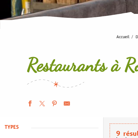
Accueil
D
Restaurants à R
TYPES
9
résu