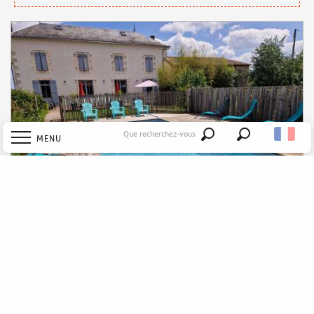
Que recherchez-vous
MENU
Recherche
Accueil
Explorer
Les Quais de la fromagerie
Découvrir