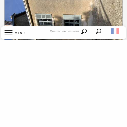
Que recherchez-vous
MENU
Recherche
Accueil
Au P'tit Bonheur d'Augé
Explorer
Découvrir
Séjourner