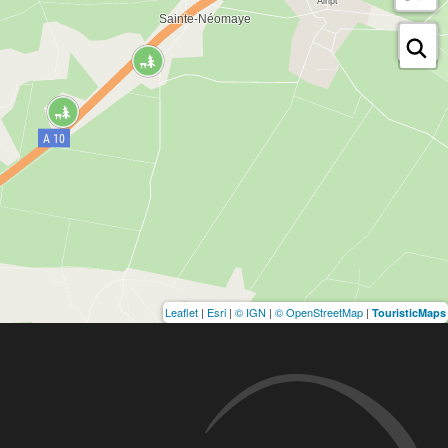
Leaflet
|
Esri
|
© IGN
|
© OpenStreetMap
|
TouristicMaps