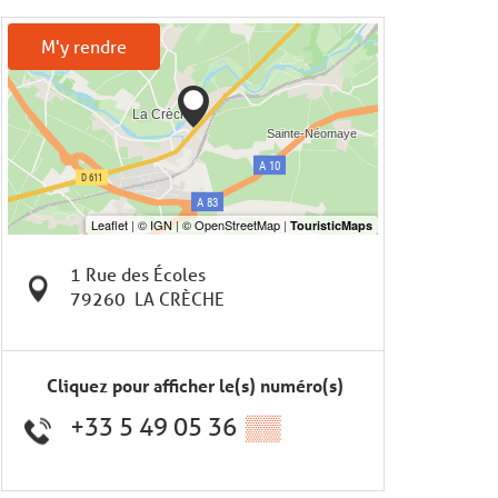
M'y rendre
1 Rue des Écoles
79260
LA CRÈCHE
Cliquez pour afficher le(s) numéro(s)
+33 5 49 05 36
▒▒