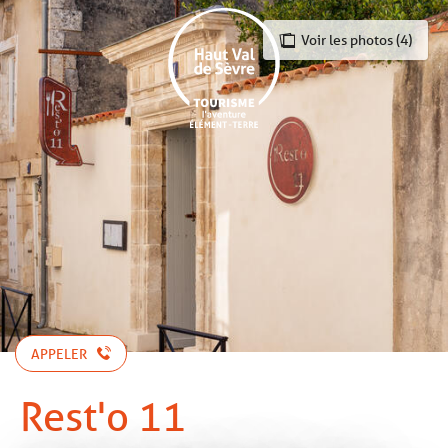
Aller
au
Voir les photos (4)
contenu
principal
APPELER
Rest'o 11