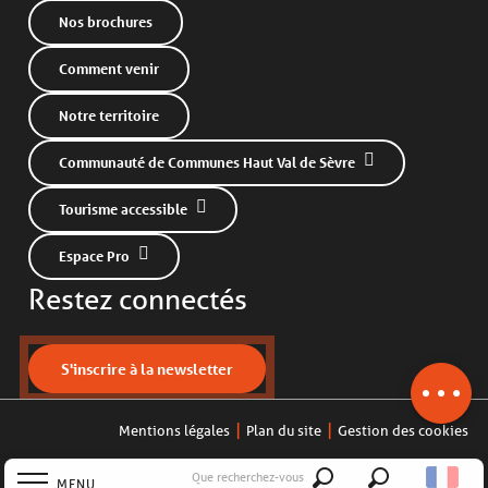
Nos brochures
Comment venir
Notre territoire
Communauté de Communes Haut Val de Sèvre
Tourisme accessible
Espace Pro
Description
Restez connectés
Prestations
Ouvertures
Contacter par
S'inscrire à la newsletter
email
Mentions légales
Plan du site
Gestion des cookies
Que recherchez-vous
MENU