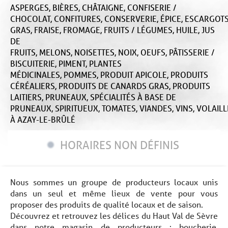
ASPERGES,
BIÈRES,
CHÂTAIGNE,
CONFISERIE /
CHOCOLAT,
CONFITURES,
CONSERVERIE,
ÉPICE,
ESCARGOTS
GRAS,
FRAISE,
FROMAGE,
FRUITS / LÉGUMES,
HUILE,
JUS
DE
FRUITS,
MELONS,
NOISETTES,
NOIX,
OEUFS,
PÂTISSERIE /
BISCUITERIE,
PIMENT,
PLANTES
MÉDICINALES,
POMMES,
PRODUIT APICOLE,
PRODUITS
CÉRÉALIERS,
PRODUITS DE CANARDS GRAS,
PRODUITS
LAITIERS,
PRUNEAUX,
SPÉCIALITÉS À BASE DE
PRUNEAUX,
SPIRITUEUX,
TOMATES,
VIANDES,
VINS,
VOLAILL
À AZAY-LE-BRÛLÉ
HORAIRES NON DÉFINIS
Nous sommes un groupe de producteurs locaux unis
dans un seul et même lieux de vente pour vous
proposer des produits de qualité locaux et de saison.
Découvrez et retrouvez les délices du Haut Val de Sèvre
dans notre magasin de producteurs : boucherie,