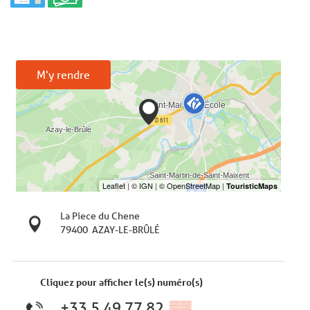
M'y rendre
La Piece du Chene
79400
AZAY-LE-BRÛLÉ
Cliquez pour afficher le(s) numéro(s)
+33 5 49 77 82
▒▒