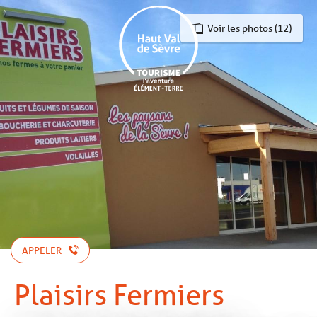
Aller
au
Voir les photos (12)
contenu
principal
APPELER
Plaisirs Fermiers