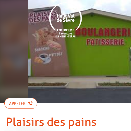
Aller
au
contenu
principal
APPELER
Plaisirs des pains