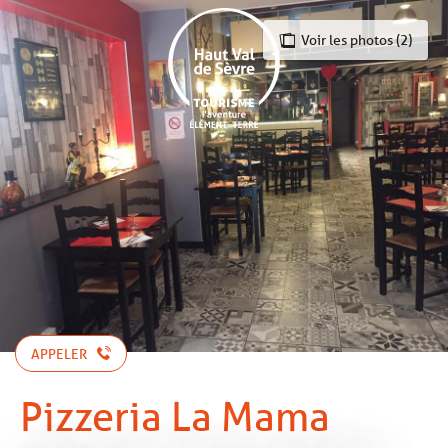
Aller
au
Voir les photos (2)
contenu
principal
APPELER
Pizzeria La Mama