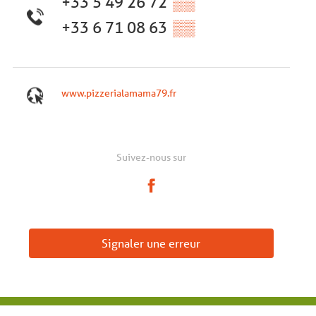
+33 5 49 26 72
▒▒
+33 6 71 08 63
▒▒
www.pizzerialamama79.fr
Suivez-nous sur
Signaler une erreur