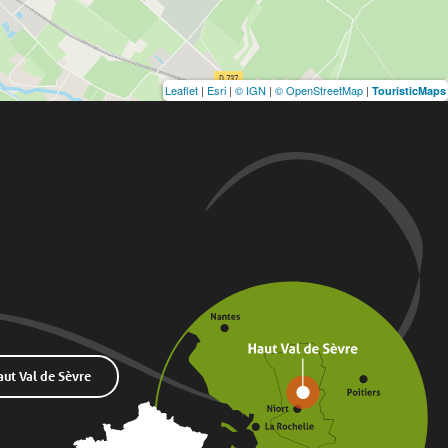
Leaflet
|
Esri
|
© IGN
|
© OpenStreetMap
|
TouristicMaps
t Val de Sèvre