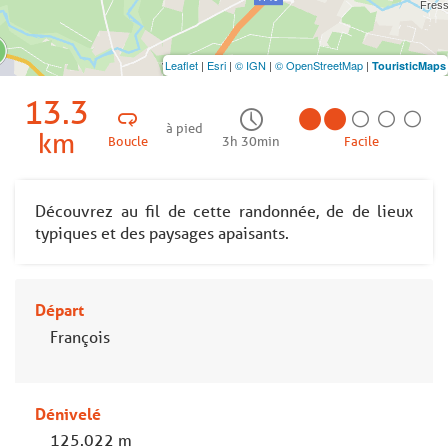
Leaflet
|
Esri
|
© IGN
|
© OpenStreetMap
|
TouristicMaps
13.3
à pied
km
Boucle
3h 30min
Facile
Découvrez au fil de cette randonnée, de de lieux
typiques et des paysages apaisants.
Départ
François
Dénivelé
125.022 m