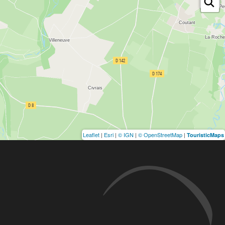
Leaflet
|
Esri
|
© IGN
|
© OpenStreetMap
|
TouristicMaps