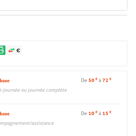
€
€
De
50
à
72
 base
i-journée ou journée complète
€
€
De
10
à
15
 base
ompagnement/assistance