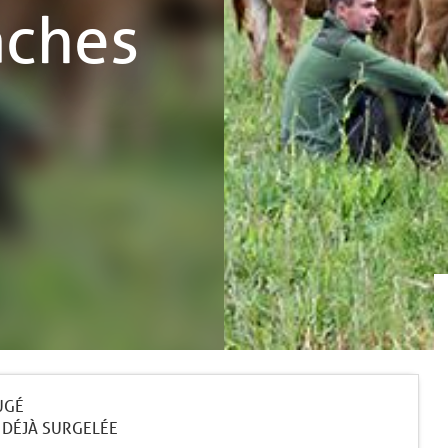
aches
UGÉ
 DÉJÀ SURGELÉE