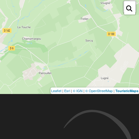
Leaflet
|
Esri
|
© IGN
|
© OpenStreetMap
|
TouristicMaps