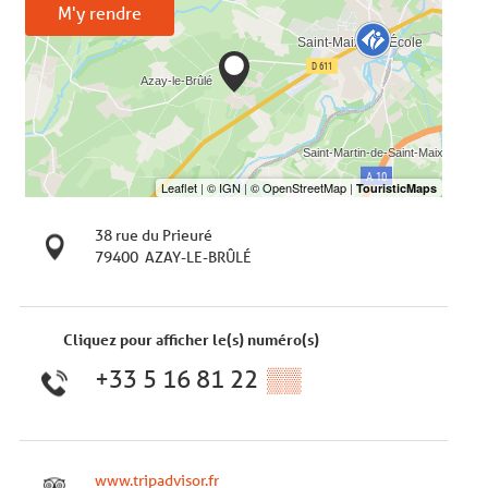
M'y rendre
38 rue du Prieuré
79400
AZAY-LE-BRÛLÉ
Cliquez pour afficher le(s) numéro(s)
+33 5 16 81 22
▒▒
www.tripadvisor.fr