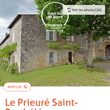
Aller
au
Voir les photos (16)
contenu
principal
APPELER
Le Prieuré Saint-