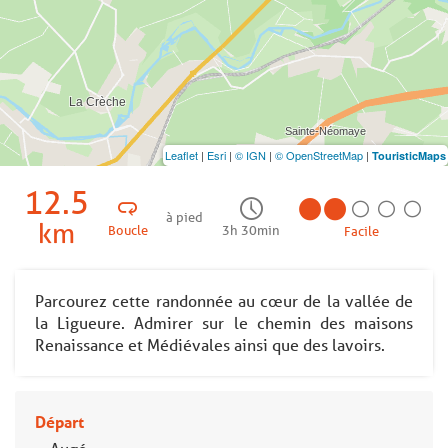
Leaflet
|
Esri
|
© IGN
|
© OpenStreetMap
|
TouristicMaps
12.5
à pied
km
Boucle
3h 30min
Facile
Parcourez cette randonnée au cœur de la vallée de
la Ligueure. Admirer sur le chemin des maisons
Renaissance et Médiévales ainsi que des lavoirs.
Départ