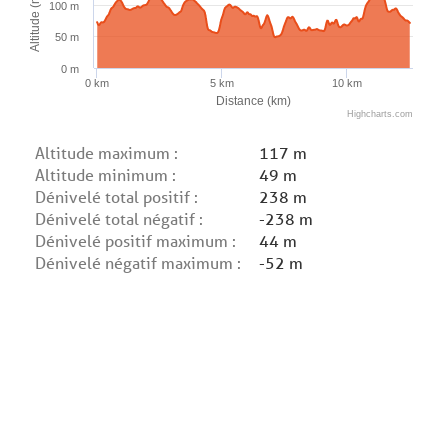
Altitude (m)
100 m
50 m
0 m
0 km
5 km
10 km
Distance (km)
Highcharts.com
Altitude maximum :
117 m
Altitude minimum :
49 m
Dénivelé total positif :
238 m
Dénivelé total négatif :
-238 m
Dénivelé positif maximum :
44 m
Dénivelé négatif maximum :
-52 m