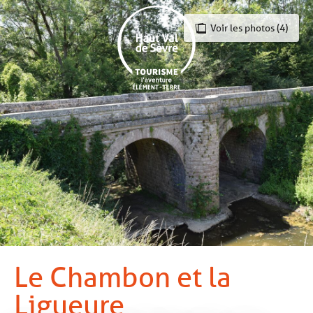
Aller
au
Voir les photos (4)
contenu
principal
Le Chambon et la
Ligueure