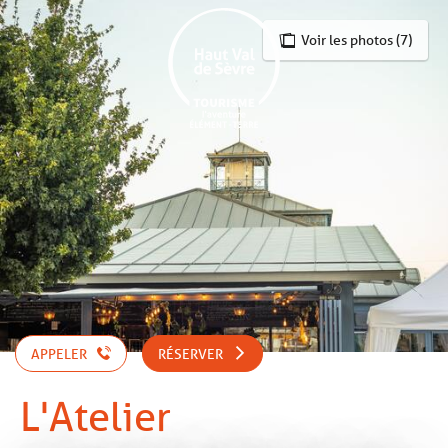
Aller
au
Voir les photos (7)
contenu
principal
APPELER
RÉSERVER
L'Atelier