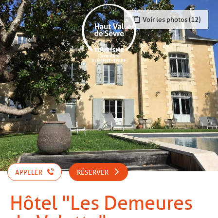
Aller
au
Voir les photos (12)
contenu
principal
APPELER
RÉSERVER
Hôtel "Les Demeures