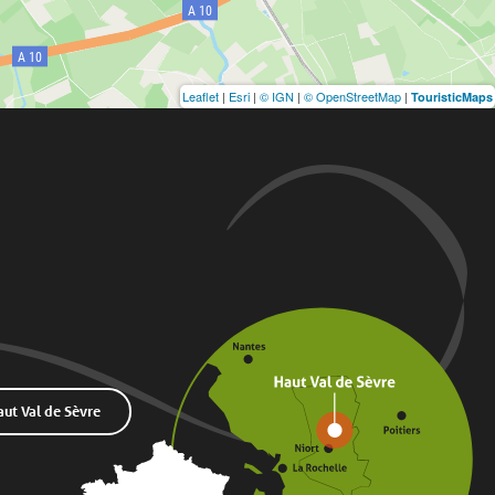
Leaflet
|
Esri
|
© IGN
|
© OpenStreetMap
|
TouristicMaps
t Val de Sèvre