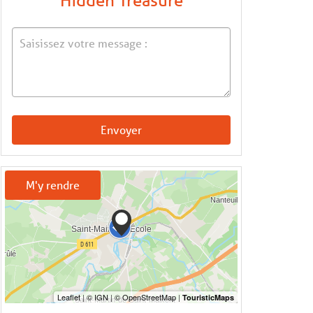
Hidden Treasure
Envoyer
M'y rendre