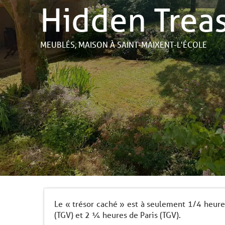
Hidden Trea
MEUBLÉS,
MAISON
À SAINT-MAIXENT-L'ÉCOLE
Le « trésor caché » est à seulement 1/4 heure
(TGV) et 2 ¼ heures de Paris (TGV).