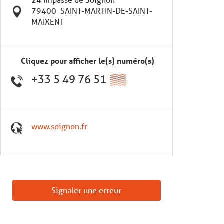
79400
SAINT-MARTIN-DE-SAINT-
MAIXENT
Cliquez pour afficher le(s) numéro(s)
+33 5 49 76 51
▒▒
www.soignon.fr
Signaler une erreur