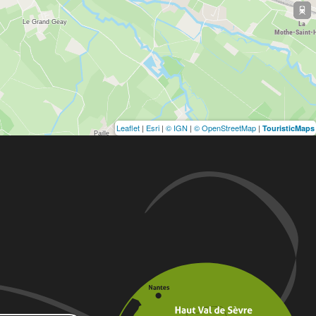
Leaflet
|
Esri
|
© IGN
|
© OpenStreetMap
|
TouristicMaps