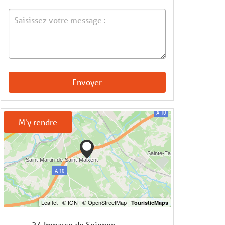
Envoyer
M'y rendre
24 Impasse de Soignon