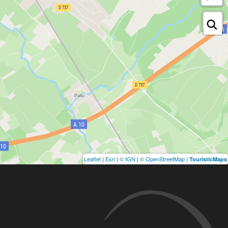
Leaflet
|
Esri
|
© IGN
|
© OpenStreetMap
|
TouristicMaps