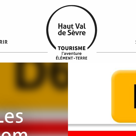
RIR
Les
nom