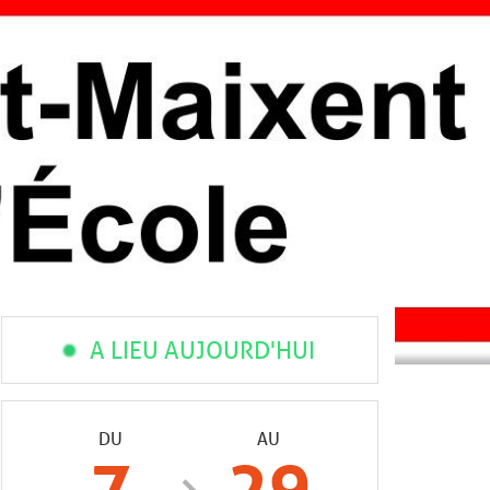
A LIEU AUJOURD'HUI
DU
AU