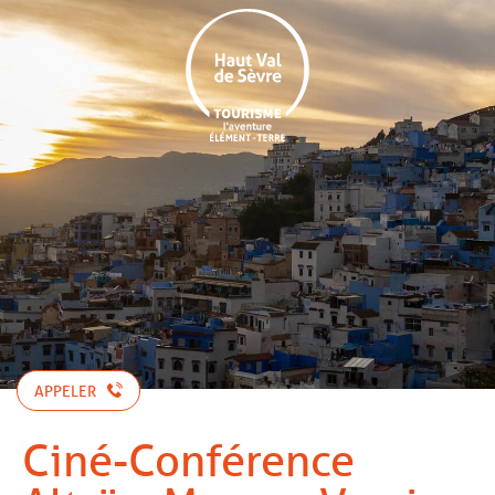
Aller
au
contenu
principal
APPELER
Ciné-Conférence