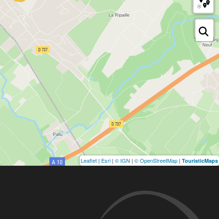
Leaflet
|
Esri
|
© IGN
|
© OpenStreetMap
|
TouristicMaps