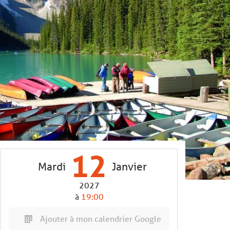
12
Mardi
Janvier
2027
à
19:00
Ajouter à mon calendrier Google