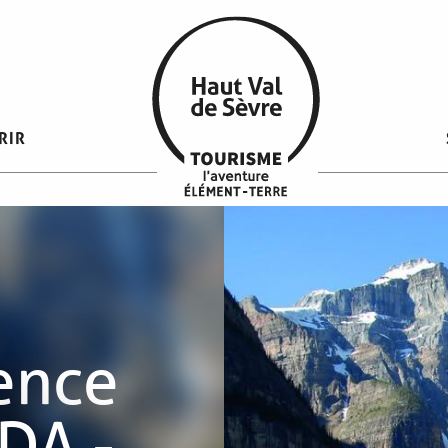
RIR
ence
ADA -