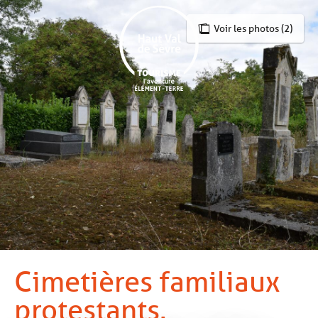
Aller
au
Voir les photos (2)
contenu
principal
Cimetières familiaux
protestants.