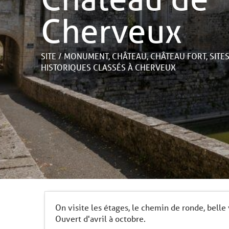
Cherveux
SITE / MONUMENT,
CHÂTEAU,
CHÂTEAU FORT,
SITE
HISTORIQUES CLASSÉS
À CHERVEUX
On visite les étages, le chemin de ronde, belle 
Ouvert d'avril à octobre.