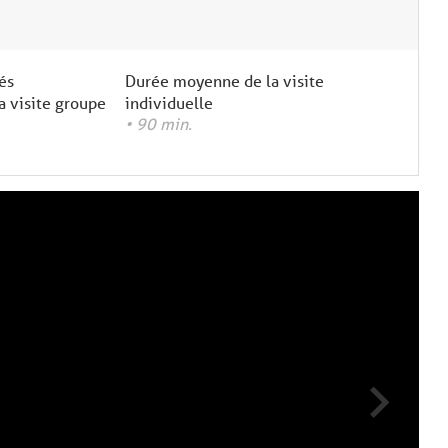
és
Durée moyenne de la visite
 visite groupe
individuelle
• 90 min.