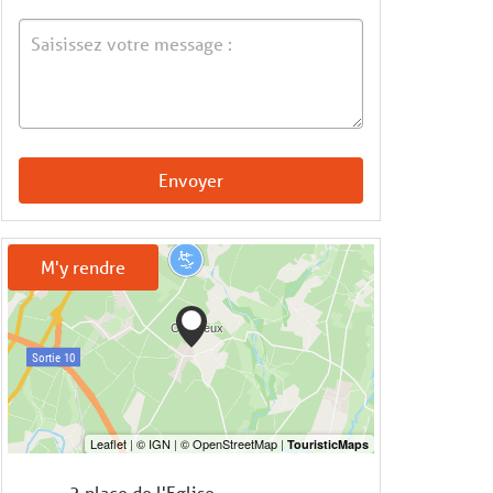
Envoyer
M'y rendre
2 place de l'Eglise