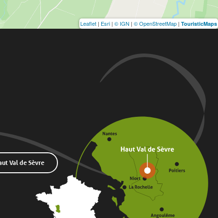
Leaflet
|
Esri
|
© IGN
|
© OpenStreetMap
|
TouristicMaps
t Val de Sèvre