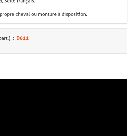
, Selle français.
ropre cheval ou monture à disposition.
art.)
:
D611