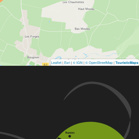
Leaflet
|
Esri
|
© IGN
|
© OpenStreetMap
|
TouristicMaps