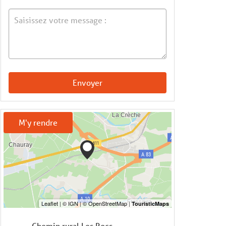
Envoyer
M'y rendre
Chemin rural Les Rocs