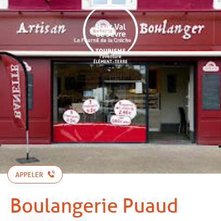
Aller
au
contenu
principal
APPELER
Boulangerie Puaud