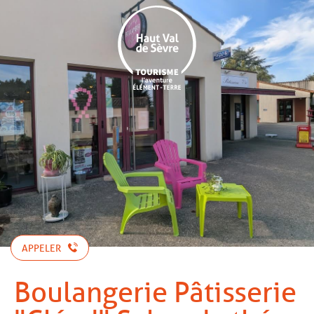
Aller
au
contenu
principal
APPELER
Boulangerie Pâtisserie