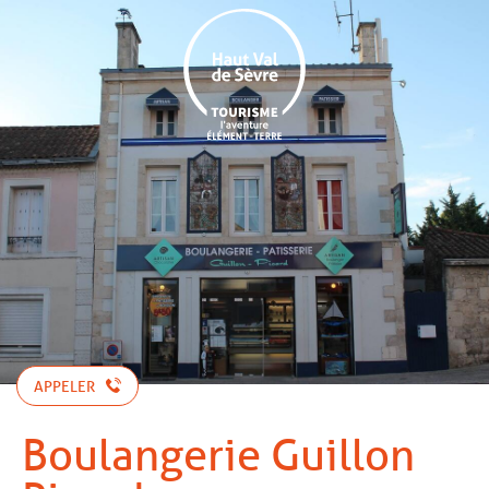
Aller
au
contenu
principal
APPELER
Boulangerie Guillon