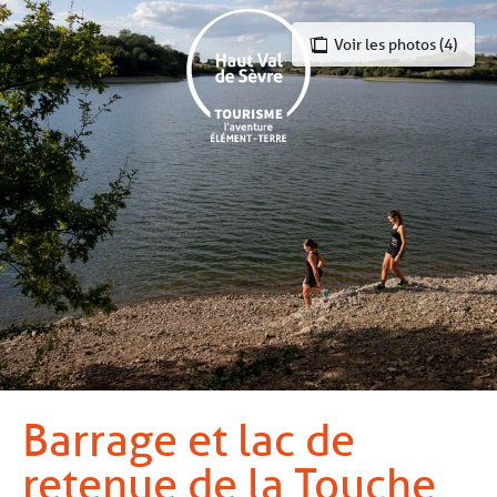
Aller
au
Voir les photos (4)
contenu
principal
Barrage et lac de
retenue de la Touche