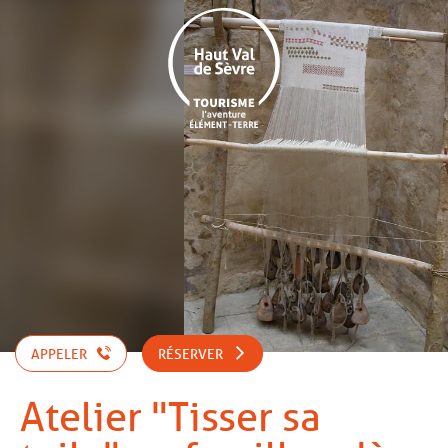
Aller
au
contenu
principal
APPELER
RÉSERVER
Atelier "Tisser sa