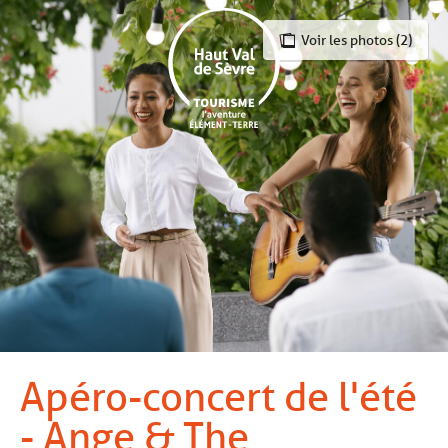
Aller
au
Voir les photos (2)
contenu
principal
Apéro-concert de l'été
- Ange & The