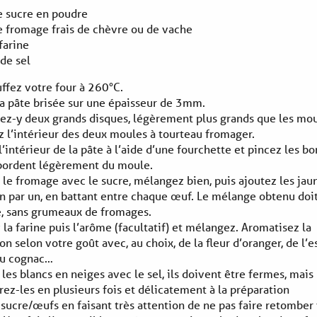
e sucre en poudre
e fromage frais de chèvre ou de vache
farine
de sel
ffez votre four à 260°C.
la pâte brisée sur une épaisseur de 3mm.
ez-y deux grands disques, légèrement plus grands que les mou
 l’intérieur des deux moules à tourteau fromager.
l’intérieur de la pâte à l’aide d’une fourchette et pincez les bo
ébordent légèrement du moule.
 le fromage avec le sucre, mélangez bien, puis ajoutez les jau
n par un, en battant entre chaque œuf. Le mélange obtenu doit
e, sans grumeaux de fromages.
 la farine puis l’arôme (facultatif) et mélangez. Aromatisez la
on selon votre goût avec, au choix, de la fleur d’oranger, de l’
 du cognac…
les blancs en neiges avec le sel, ils doivent être fermes, mais 
rez-les en plusieurs fois et délicatement à la préparation
ucre/œufs en faisant très attention de ne pas faire retomber