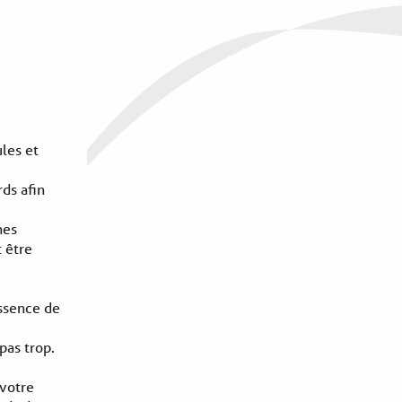
les et
rds afin
nes
 être
essence de
pas trop.
 votre