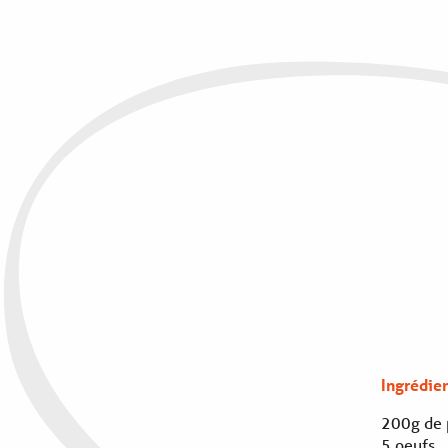
Ingrédien
200g de 
5 oeufs