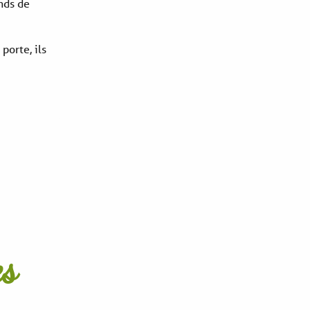
nds de
porte, ils
es