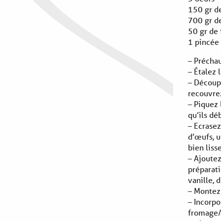
150 gr d
700 gr d
50 gr de 
1 pincée 
– Préchau
– Étalez 
– Découp
recouvrez
– Piquez 
qu’ils d
– Ecrasez
d’œufs, u
bien liss
– Ajoutez
préparati
vanille,
– Montez 
– Incorpo
fromage/s