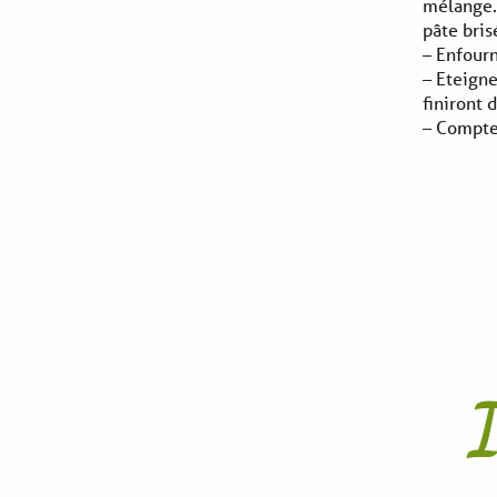
mélange. 
pâte bris
– Enfour
– Eteigne
finiront 
– Compte
I