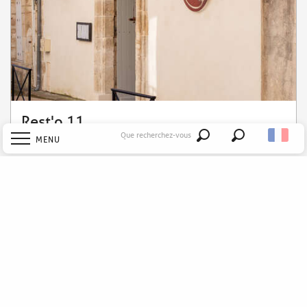
Rest'o 11
Que recherchez-vous
MENU
Recherche
Accueil
Explorer
Découvrir